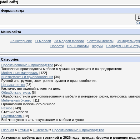
[
Мой сайт
]
Форма входа
В
Ст
Меню сайта
Об интерьере
О мебели
3d модели мебели
Чертежи мебели
3d модели фу
Новости
Наши работы
Форум
Самодельные инстр
Categories
Проектирование и производство
[455]
Технологии производства мебели в домашних условиях и на предприятиях.
Мебельные материалы
[122]
Инструменты и приспособления
[34]
Ручной инструмент, электро инструмент и приспособления.
Цена/качество
[28]
Как качество изделий влияет на цену.
Обработка стекла.
[8]
Обработка стекла для использования в мебели и интерьере: резка, полировка, матиро
Мебельный бизнес.
[111]
Организация мебельного бизнеса.
Разное
[749]
Статьи о мебели
Покупателям
[28]
Всё что нужно знать покупателям о мебели и кухне.
Главная
»
Статьи
»
О мебели
»
Проектирование и производство
Актуальная мебель для гостиной в 2026 году: тренды, формы и решения под 