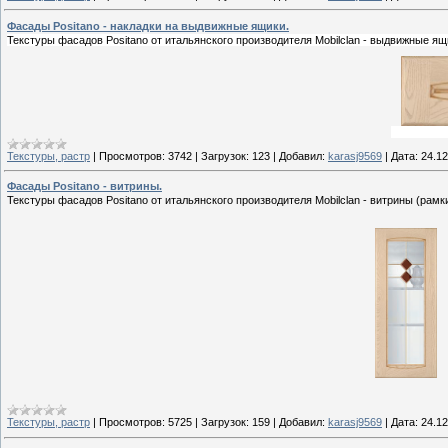
Фасады Positano - накладки на выдвижные ящики.
Текстуры фасадов Positano от итальянского производителя Mobilclan -
выдвижные ящ
Текстуры, растр
|
Просмотров:
3742
|
Загрузок:
123
|
Добавил:
karasj9569
|
Дата:
24.12
Фасады Positano - витрины.
Текстуры фасадов Positano от итальянского производителя Mobilclan - витрины (рамки
Текстуры, растр
|
Просмотров:
5725
|
Загрузок:
159
|
Добавил:
karasj9569
|
Дата:
24.12