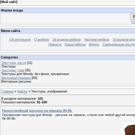
[
Мой сайт
]
Форма входа
В
Ст
Меню сайта
Об интерьере
О мебели
3d модели мебели
Чертежи мебели
3d модели фу
Новости
Наши работы
Форум
Самодельные инстр
Categories
Текстуры, растр
[11]
Текстуры
Текстуры *.mat
[35]
Текстуры для Woody, без фона, прозрачные.
Векторная графика
[60]
Векторные рисунки.
Главная
»
Файлы
» Текстуры, изображения
В разделе материалов
:
101
Показано материалов
:
91-100
Пескоструйный рисунок на зеркало 00-06.
Прозрачная текстура для Woody - рисунок на зеркало, стекло или любой другой мате
№ 00-06.