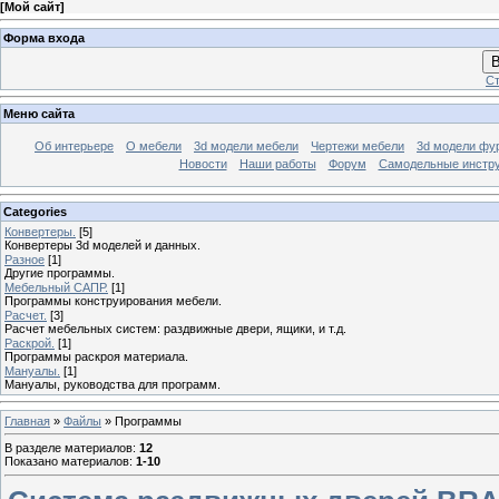
[
Мой сайт
]
Форма входа
В
Ст
Меню сайта
Об интерьере
О мебели
3d модели мебели
Чертежи мебели
3d модели фу
Новости
Наши работы
Форум
Самодельные инстр
Categories
Конвертеры.
[5]
Конвертеры 3d моделей и данных.
Разное
[1]
Другие программы.
Мебельный САПР.
[1]
Программы конструирования мебели.
Расчет.
[3]
Расчет мебельных систем: раздвижные двери, ящики, и т.д.
Раскрой.
[1]
Программы раскроя материала.
Мануалы.
[1]
Мануалы, руководства для программ.
Главная
»
Файлы
» Программы
В разделе материалов
:
12
Показано материалов
:
1-10