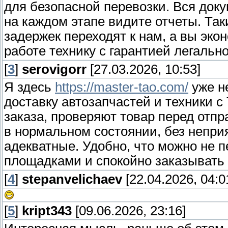
для безопасной перевозки. Вся до
на каждом этапе видите отчеты. Так
задержек переходят к нам, а вы эко
работе технику с гарантией легальн
[
3
]
serovigorr
[27.03.2026, 10:53]
Я здесь
https://master-tao.com/
уже н
доставку автозапчастей и техники 
заказа, проверяют товар перед отпр
в нормальном состоянии, без непри
адекватные. Удобно, что можно не 
площадками и спокойно заказывать
[
4
]
stepanvelichaev
[22.04.2026, 04:0
[
5
]
kript343
[09.06.2026, 23:16]