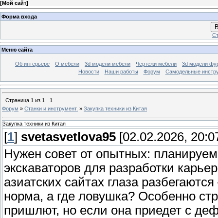
[
Мой сайт
]
Форма входа
В
Ст
Меню сайта
Об интерьере
О мебели
3d модели мебели
Чертежи мебели
3d модели фу
Новости
Наши работы
Форум
Самодельные инстр
Страница
1
из
1
1
Форум
»
Станки и инструмент.
»
Закупка техники из Китая
Закупка техники из Китая
[
1
]
svetasvetlova95
[02.02.2026, 20:0
Нужен совет от опытных: планируем
экскаваторов для разработки карьер
азиатских сайтах глаза разбегаются
норма, а где ловушка? Особенно ст
пришлют, но если она приедет с деф