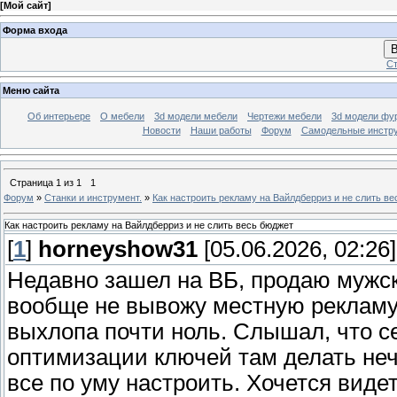
[
Мой сайт
]
Форма входа
В
Ст
Меню сайта
Об интерьере
О мебели
3d модели мебели
Чертежи мебели
3d модели фу
Новости
Наши работы
Форум
Самодельные инстр
Страница
1
из
1
1
Форум
»
Станки и инструмент.
»
Как настроить рекламу на Вайлдберриз и не слить в
Как настроить рекламу на Вайлдберриз и не слить весь бюджет
[
1
]
horneyshow31
[05.06.2026, 02:26]
Недавно зашел на ВБ, продаю мужс
вообще не вывожу местную рекламу.
выхлопа почти ноль. Слышал, что с
оптимизации ключей там делать нечег
все по уму настроить. Хочется видет