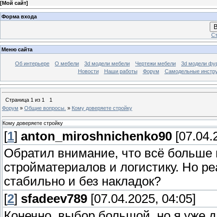
[
Мой сайт
]
Форма входа
В
Ст
Меню сайта
Об интерьере
О мебели
3d модели мебели
Чертежи мебели
3d модели фу
Новости
Наши работы
Форум
Самодельные инстр
Страница
1
из
1
1
Форум
»
Общие вопросы.
»
Кому доверяете стройку
Кому доверяете стройку
[
1
]
anton_miroshnichenko90
[07.04.
Обратил внимание, что всё больше 
стройматериалов и логистику. Но ре
стабильно и без накладок?
[
2
]
sfadeev789
[07.04.2025, 04:05]
Конечно, выбор большой, но я уже 