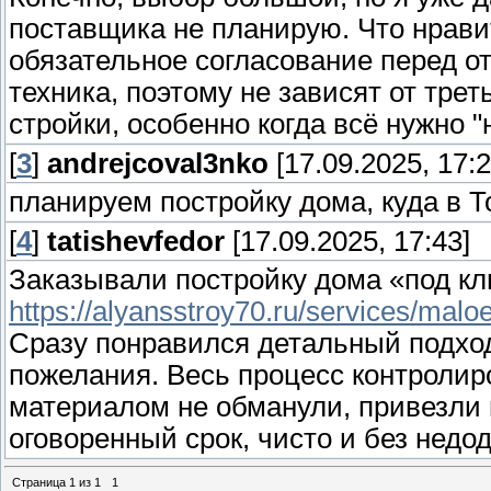
поставщика не планирую. Что нравит
обязательное согласование перед от
техника, поэтому не зависят от тре
стройки, особенно когда всё нужно "
[
3
]
andrejcoval3nko
[17.09.2025, 17:2
планируем постройку дома, куда в 
[
4
]
tatishevfedor
[17.09.2025, 17:43]
Заказывали постройку дома «под кл
https://alyansstroy70.ru/services/maloe
Сразу понравился детальный подход
пожелания. Весь процесс контролир
материалом не обманули, привезли 
оговоренный срок, чисто и без недод
Страница
1
из
1
1