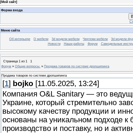
[
Мой сайт
]
Форма входа
В
Ст
Меню сайта
Об интерьере
О мебели
3d модели мебели
Чертежи мебели
3d модели фу
Новости
Наши работы
Форум
Самодельные инстр
Страница
1
из
1
1
Форум
»
Общие вопросы.
»
Продажа товаров по системе дропшипинга
Продажа товаров по системе дропшипинга
[
1
]
bojko
[11.05.2025, 13:24]
Компания O&L Sanitary — это ведущ
Украине, который стремительно зав
высокому качеству продукции и ин
основаны на уникальном подходе к б
производство и поставку, но и акт