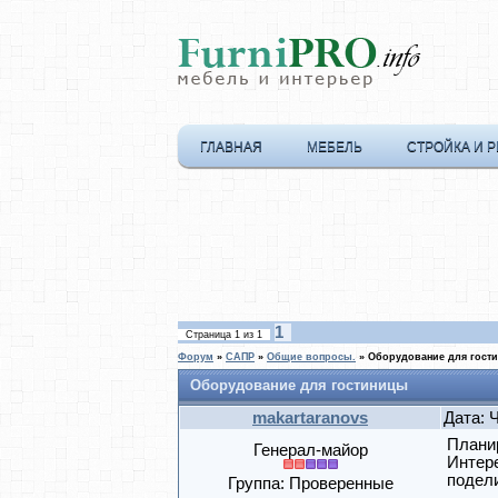
ГЛАВНАЯ
МЕБЕЛЬ
СТРОЙКА И 
1
Страница
1
из
1
Форум
»
САПР
»
Общие вопросы.
»
Оборудование для гост
Оборудование для гостиницы
makartaranovs
Дата: 
Плани
Генерал-майор
Интере
подел
Группа: Проверенные