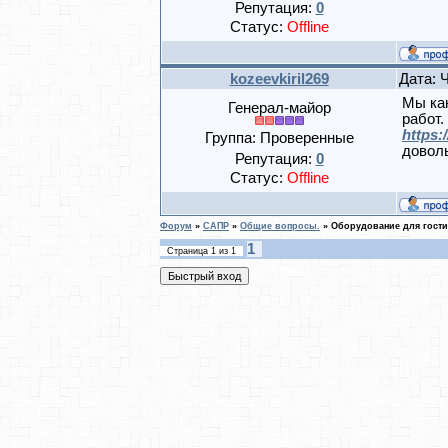
Репутация:
0
Статус:
Offline
kozeevkiril269
Дата: 
Мы как
Генерал-майор
работ.
https:/
Группа: Проверенные
доволь
Репутация:
0
Статус:
Offline
Форум
»
САПР
»
Общие вопросы.
»
Оборудование для гост
1
Страница
1
из
1