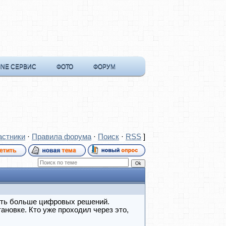
INE СЕРВИС
ФОТО
ФОРУМ
астники
·
Правила форума
·
Поиск
·
RSS
]
ить больше цифровых решений.
тановке. Кто уже проходил через это,