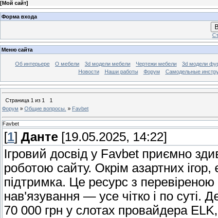
[
Мой сайт
]
Форма входа
В
Ст
Меню сайта
Об интерьере
О мебели
3d модели мебели
Чертежи мебели
3d модели фу
Новости
Наши работы
Форум
Самодельные инстр
Страница
1
из
1
1
Форум
»
Общие вопросы.
»
Favbet
Favbet
[
1
]
Данте
[19.05.2025, 14:22]
Ігровий досвід у Favbet приємно зди
роботою сайту. Окрім азартних ігор,
підтримка. Це ресурс з перевіреною
нав'язування — усе чітко і по суті. 
70 000 грн у слотах провайдера ELK