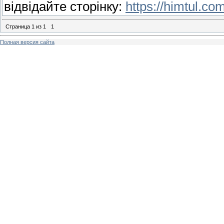
відвідайте сторінку:
https://himtul.co
Страница
1
из
1
1
Полная версия сайта