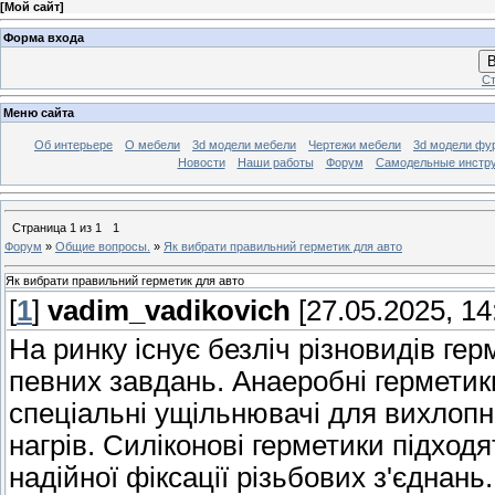
[
Мой сайт
]
Форма входа
В
Ст
Меню сайта
Об интерьере
О мебели
3d модели мебели
Чертежи мебели
3d модели фу
Новости
Наши работы
Форум
Самодельные инстр
Страница
1
из
1
1
Форум
»
Общие вопросы.
»
Як вибрати правильний герметик для авто
Як вибрати правильний герметик для авто
[
1
]
vadim_vadikovich
[27.05.2025, 14
На ринку існує безліч різновидів ге
певних завдань. Анаеробні герметик
спеціальні ущільнювачі для вихлоп
нагрів. Силіконові герметики підходя
надійної фіксації різьбових з'єднан