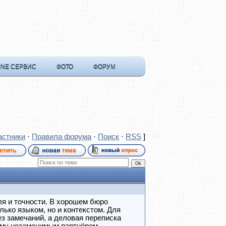
INE СЕРВИС
ФОТО
ФОРУМ
астники
·
Правила форума
·
Поиск
·
RSS
]
ля и точности. В хорошем бюро
ько языком, но и контекстом. Для
ез замечаний, а деловая переписка