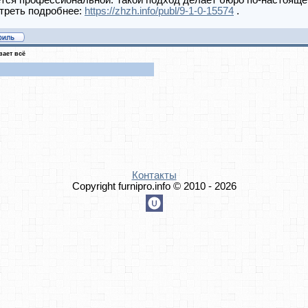
ется профессиональной. Такой подход делает бюро по-настоящ
треть подробнее:
https://zhzh.info/publ/9-1-0-15574
.
ает всё
Контакты
Copyright furnipro.info © 2010 - 2026