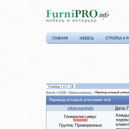
ГЛАВНАЯ
МЕБЕЛЬ
СТРОЙКА И 
1
Страница
1
из
1
Форум
»
САПР
»
Общие вопросы.
»
Перевод который учитыв
Перевод который учитывает всё
vitalysgvitaly
Дата: 
Каждый
Генералиссимус
перево
клиент
Группа: Проверенные