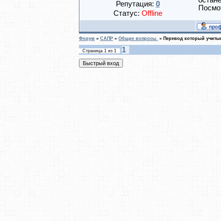
остан
Репутация:
0
Посмо
Статус:
Offline
Форум
»
САПР
»
Общие вопросы.
»
Перевод который учитыв
1
Страница
1
из
1