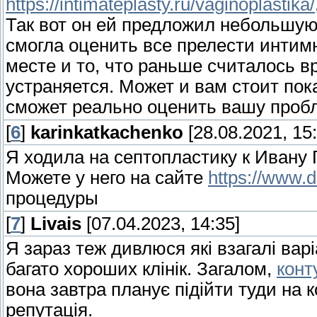
https://intimateplasty.ru/vaginoplastika/
Так вот он ей предложил небольшую 
смогла оценить все прелести интим
месте и то, что раньше считалось 
устраняется. Может и вам стоит по
сможет реально оценить вашу пробл
[
6
]
karinkatkachenko
[28.08.2021, 15:
Я ходила на септопластику к Ивану 
Можете у него на сайте
https://www.
процедуры
[
7
]
Livais
[07.04.2023, 14:35]
Я зараз теж дивлюся які взагалі варіа
багато хороших клінік. Загалом,
конт
вона завтра планує підійти туди на к
репутація.