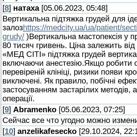
[
8
]
натаха
[05.06.2023, 05:48]
Вертикальна підтяжка грудей для ід
залоз
https://medcity.ua/ua/patient/se
grudy/
)Вертикальна мастопексія у пр
80 тисяч гривень. Ціна залежить від к
«МЕД СІТІ» підтяжка грудей вертикал
включаючи анестезію.Якщо робити оп
перевіреній клініці, ризики появи кр
виключені. Як правило, побічні ефект
застосуванням застарілих методів, 
операції.
[
9
]
Abramenko
[05.06.2023, 07:25]
Сейчас все что угодно можно измени
[
10
]
anzelikafesecko
[29.10.2024, 22: