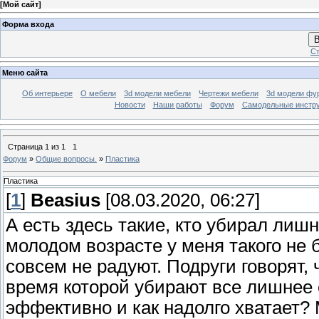
[
Мой сайт
]
Форма входа
В
Ст
Меню сайта
Об интерьере
О мебели
3d модели мебели
Чертежи мебели
3d модели фу
Новости
Наши работы
Форум
Самодельные инстр
Страница
1
из
1
1
Форум
»
Общие вопросы.
»
Пластика
Пластика
[
1
]
Beasius
[08.03.2020, 06:27]
А есть здесь такие, кто убирал лиш
молодом возрасте у меня такого не 
совсем не радуют. Подруги говорят,
время которой убирают все лишнее с 
эффективно и как надолго хватает? 