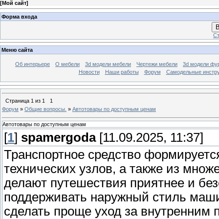
[
Мой сайт
]
Форма входа
В
Ст
Меню сайта
Об интерьере
О мебели
3d модели мебели
Чертежи мебели
3d модели фу
Новости
Наши работы
Форум
Самодельные инстр
Страница
1
из
1
1
Форум
»
Общие вопросы.
»
Автотовары по доступным ценам
Автотовары по доступным ценам
[
1
]
spamergoda
[11.09.2025, 11:37]
Транспортное средство формируетс
технических узлов, а также из множ
делают путешествия приятнее и без
поддерживать наружный стиль машин
сделать проще уход за внутренним п