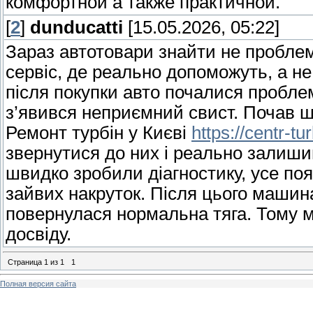
комфортной а также практичной.
[
2
]
dunducatti
[15.05.2026, 05:22]
Зараз автотовари знайти не пробле
сервіс, де реально допоможуть, а н
після покупки авто почалися пробле
з’явився неприємний свист. Почав шу
Ремонт турбін у Києві
https://centr-t
звернутися до них і реально залиш
швидко зробили діагностику, усе поя
зайвих накруток. Після цього машин
повернулася нормальна тяга. Тому мо
досвіду.
Страница
1
из
1
1
Полная версия сайта