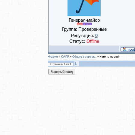
Генерал-майор
Группа: Проверенные
Репутация:
0
Статус:
Offline
Форум
»
САПР
»
Общие вопросы.
»
Купить проксі
1
Страница
1
из
1