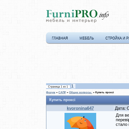
ГЛАВНАЯ
МЕБЕЛЬ
СТРОЙКА И 
1
Страница
1
из
1
Форум
»
САПР
»
Общие вопросы.
»
Купить проксі
Купить проксі
kvoronina647
Дата: 
Для ве
переві
стало 