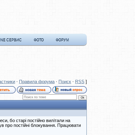
INE СЕРВИС
ФОТО
ФОРУМ
астники
·
Правила форума
·
Поиск
·
RSS
]
си, бо старі постійно вилітали на
ув про постійні блокування. Працювати