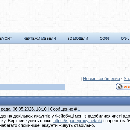
РЕМОНТ
ЧЕРТЕЖИ МЕБЕЛИ
3D МОДЕЛИ
СОФТ
ON-L
[
Новые сообщения
·
Уч
Среда, 06.05.2026, 18:10 | Сообщение #
1
дення декількох акаунтів у Фейсбуці мені знадобилися чисті адре
рку. Вирішив купить проксі
https://spaceproxy.net/uk/
і нарешті заб
набагато спокійніше, акаунти живуть стабільно.