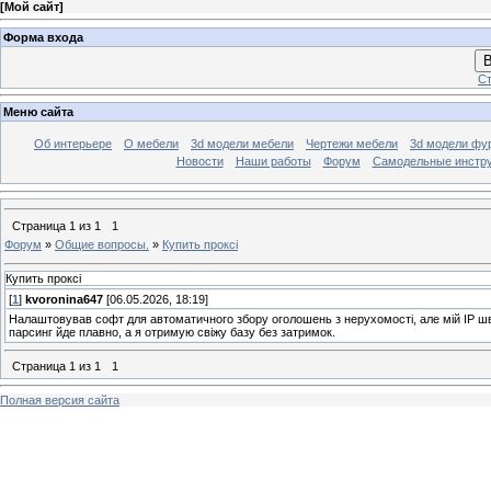
[
Мой сайт
]
Форма входа
В
Ст
Меню сайта
Об интерьере
О мебели
3d модели мебели
Чертежи мебели
3d модели фу
Новости
Наши работы
Форум
Самодельные инстр
Страница
1
из
1
1
Форум
»
Общие вопросы.
»
Купить проксі
Купить проксі
[
1
]
kvoronina647
[06.05.2026, 18:19]
Налаштовував софт для автоматичного збору оголошень з нерухомості, але мій IP шв
парсинг йде плавно, а я отримую свіжу базу без затримок.
Страница
1
из
1
1
Полная версия сайта