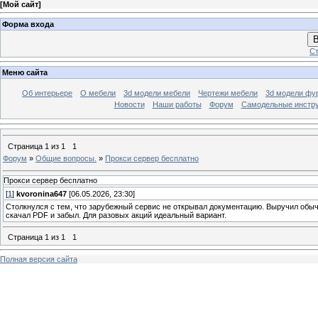
[
Мой сайт
]
Форма входа
В
Ст
Меню сайта
Об интерьере
О мебели
3d модели мебели
Чертежи мебели
3d модели фу
Новости
Наши работы
Форум
Самодельные инстр
Страница
1
из
1
1
Форум
»
Общие вопросы.
»
Прокси сервер бесплатно
Прокси сервер бесплатно
[
1
]
kvoronina647
[06.05.2026, 23:30]
Столкнулся с тем, что зарубежный сервис не открывал документацию. Выручил обы
скачал PDF и забыл. Для разовых акций идеальный вариант.
Страница
1
из
1
1
Полная версия сайта