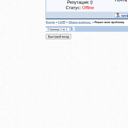
Почта
Репутация:
0
Статус:
Offline
Форум
»
САПР
»
Общие вопросы.
»
Решил мою проблему
1
Страница
1
из
1