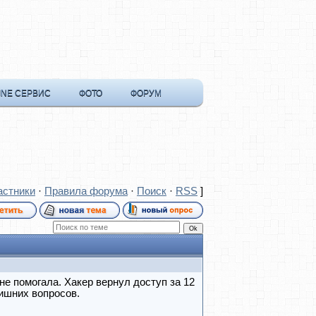
INE СЕРВИС
ФОТО
ФОРУМ
астники
·
Правила форума
·
Поиск
·
RSS
]
е помогала. Хакер вернул доступ за 12
ишних вопросов.