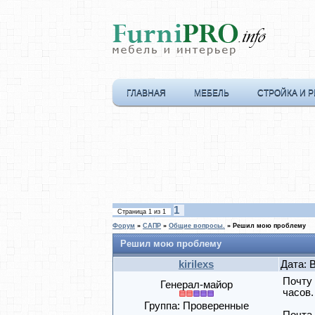
ГЛАВНАЯ
МЕБЕЛЬ
СТРОЙКА И 
1
Страница
1
из
1
Форум
»
САПР
»
Общие вопросы.
»
Решил мою проблему
Решил мою проблему
kirilexs
Дата: 
Почту 
Генерал-майор
часов
Группа: Проверенные