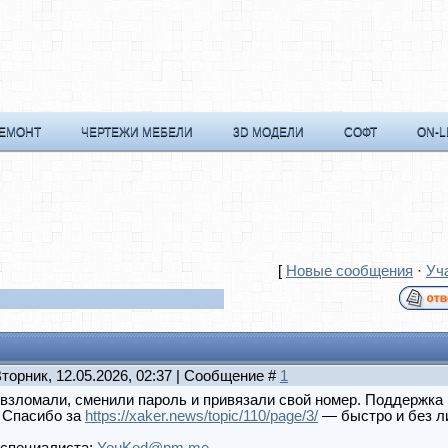
РЕМОНТ
ЧЕРТЕЖИ МЕБЕЛИ
3D МОДЕЛИ
СОФТ
ON-L
[
Новые сообщения
·
Уч
Вторник, 12.05.2026, 02:37 | Сообщение #
1
взломали, сменили пароль и привязали свой номер. Поддержка н
. Спасибо за
https://xaker.news/topic/110/page/3/
— быстро и без л