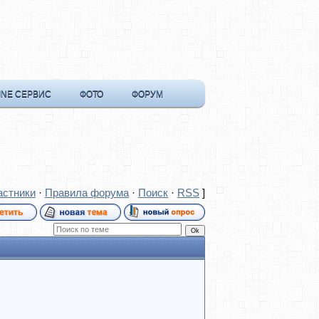
INE СЕРВИС
ФОТО
ФОРУМ
астники
·
Правила форума
·
Поиск
·
RSS
]