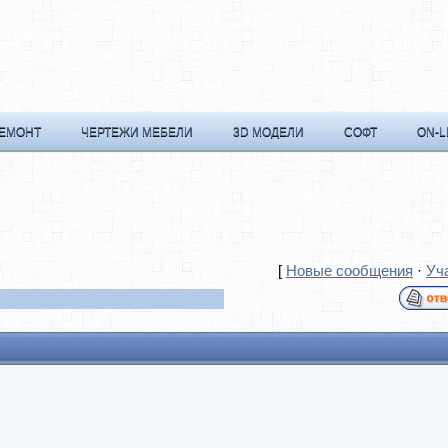
РЕМОНТ
ЧЕРТЕЖИ МЕБЕЛИ
3D МОДЕЛИ
СОФТ
ON-L
[
Новые сообщения
·
Уч