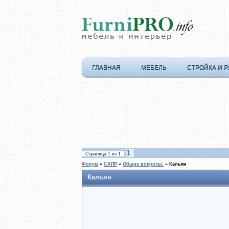
ГЛАВНАЯ
МЕБЕЛЬ
СТРОЙКА И 
1
Страница
1
из
1
Форум
»
САПР
»
Общие вопросы.
»
Кальян
Кальян