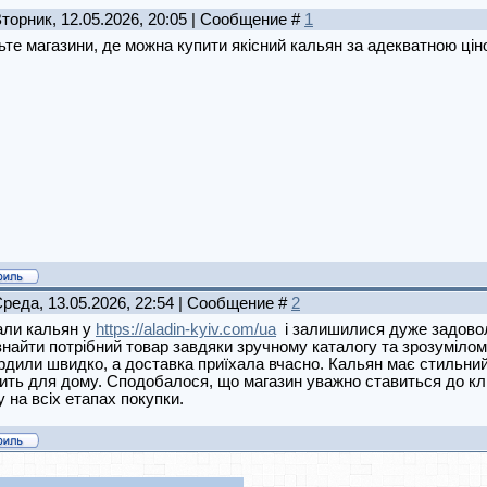
Вторник, 12.05.2026, 20:05 | Сообщение #
1
те магазини, де можна купити якісний кальян за адекватною ціно
Среда, 13.05.2026, 22:54 | Сообщение #
2
али кальян у
https://aladin-kyiv.com/ua
і залишилися дуже задоволе
знайти потрібний товар завдяки зручному каталогу та зрозуміло
рдили швидко, а доставка приїхала вчасно. Кальян має стильний
ить для дому. Сподобалося, що магазин уважно ставиться до клі
у на всіх етапах покупки.