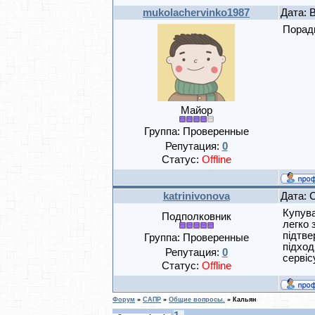
mukolachervinko1987
Дата: 
Порадь
Майор
Группа: Проверенные
Репутация:
0
Статус:
Offline
katrinivonova
Дата: 
Купув
Подполковник
легко 
підтве
Группа: Проверенные
підход
Репутация:
0
сервіс
Статус:
Offline
Форум
»
САПР
»
Общие вопросы.
»
Кальян