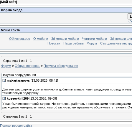
[
Мой сайт
]
Форма входа
В
Ст
Меню сайта
Об интерьере
О мебели
3d модели мебели
Чертежи мебели
3d модели фу
Новости
Наши работы
Форум
Самодельные инстр
Страница
1
из
1
1
Форум
»
Общие вопросы.
»
Покупка оборудования
Покупка оборудования
[
1
]
makartaranovs
[13.05.2026, 08:41]
Думаем расширять услуги клиники и добавить аппаратные процедуры по лицу и телу.
техническую поддержку.
[
2
]
kozeevkiril269
[13.05.2026, 09:09]
У нас был именно такой запрос. Не хотелось работать с несколькими поставщиками
расходные материалы, плюс нам объяснили, как правильно обслуживать технику. Оч
Страница
1
из
1
1
Полная версия сайта