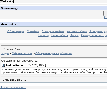
[
Мой сайт
]
Форма входа
В
Ст
Меню сайта
Об интерьере
О мебели
3d модели мебели
Чертежи мебели
3d модели фу
Новости
Наши работы
Форум
Самодельные инстр
Страница
1
из
1
1
Форум
»
Общие вопросы.
»
Обладнання для виробництва
Обладнання для виробництва
[
1
]
AndrewRudin
[13.05.2026, 18:56]
Замовляв ущільнення та ротори для нашого цеху. Якість оригінальна, підійшло все ід
промислового обладнання. Доставили швидко, техніка знову в роботі без простоїв. Р
Страница
1
из
1
1
Полная версия сайта