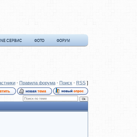
INE СЕРВИС
ФОТО
ФОРУМ
астники
·
Правила форума
·
Поиск
·
RSS
]