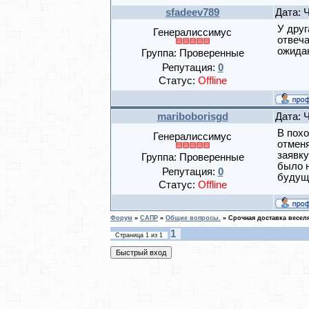
sfadeev789
Дата: 
У друг
Генералиссимус
отвеча
ожида
Группа: Проверенные
Репутация:
0
Статус:
Offline
mariboborisgd
Дата: 
В похо
Генералиссимус
отменя
заявку
Группа: Проверенные
было н
Репутация:
0
будущ
Статус:
Offline
Форум
»
САПР
»
Общие вопросы.
»
Срочная доставка весел
1
Страница
1
из
1