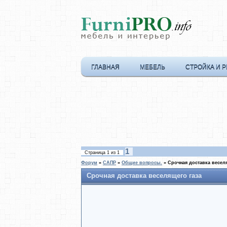
ГЛАВНАЯ
МЕБЕЛЬ
СТРОЙКА И 
1
Страница
1
из
1
Форум
»
САПР
»
Общие вопросы.
»
Срочная доставка весел
Срочная доставка веселящего газа