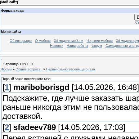
[
Мой сайт
]
Форма входа
В
Ст
Меню сайта
Об интерьере
О мебели
3d модели мебели
Чертежи мебели
3d модели фу
Новости
Наши работы
Форум
Самодельные инстр
Страница
1
из
1
1
Форум
»
Общие вопросы.
»
Первый заказ веселящего газа
Первый заказ веселящего газа
[
1
]
mariboborisgd
[14.05.2026, 16:48]
Подскажите, где лучше заказать ша
раньше никогда этим не пользовала
доставкой.
[
2
]
sfadeev789
[14.05.2026, 17:03]
Перед встречей с друзьями недавно