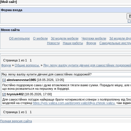
[
Мой сайт
]
Форма входа
В
Ст
Меню сайта
Об интерьере
О мебели
3d модели мебели
Чертежи мебели
3d модели фу
Новости
Наши работы
Форум
Самодельные инстр
Страница
1
из
1
1
Форум
»
Общие вопросы.
»
Яку легку валізу купити дівчині для самостійних подороже
Яку легку валізу купити дівчині для самостійних подорожей?
[
1
]
alexivanovstar1985
[18.05.2026, 13:05]
Постійно подорожую сама і дуже втомлююся тягати важкі сумки. Порадьте міцну, але м
що вона розвалиться на першому ж бордюрі.
[
2
]
hryniuk402
[18.05.2026, 17:00]
Для самостійних поїздок найкраще брати чотириколісні спінери з поліпропілену від Snow
моделей на сторінці
https://yes-valiza.com.ua/dorogni-valizi/dlya-zhinok-valizu
, там відмі
Страница
1
из
1
1
Полная версия сайта