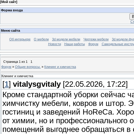
[
Мой сайт
]
Форма входа
В
Ст
Меню сайта
Об интерьере
О мебели
3d модели мебели
Чертежи мебели
3d модели фу
Новости
Наши работы
Форум
Самодельные инстр
Страница
1
из
1
1
Форум
»
Общие вопросы.
»
Клининг и химчистка
Клининг и химчистка
[
1
]
vitalysgvitaly
[22.05.2026, 17:22]
Кроме стандартной уборки сейчас 
химчистку мебели, ковров и штор. 
гостиниц и заведений HoReCa. Хоро
от химии, но и профессионального 
помещений выгоднее обращаться в 