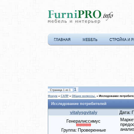
ГЛАВНАЯ
МЕБЕЛЬ
СТРОЙКА И 
1
Страница
1
из
1
Форум
»
САПР
»
Общие вопросы.
»
Исследование потребит
Исследование потребителей
vitalysgvitaly
Дата: 
Марке
Генералиссимус
предос
анали
Группа: Проверенные