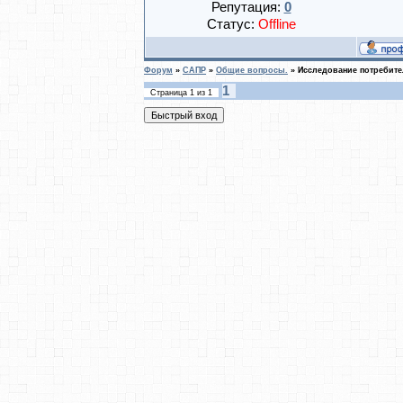
Репутация:
0
Статус:
Offline
Форум
»
САПР
»
Общие вопросы.
»
Исследование потребит
1
Страница
1
из
1