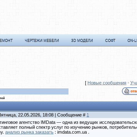
РЕМОНТ
ЧЕРТЕЖИ МЕБЕЛИ
3D МОДЕЛИ
СОФТ
ON-L
[
Новые сообщения
·
Уч
елей
Пятница, 22.05.2026, 18:08 | Сообщение #
1
тинговое агентство IMData — одна из ведущих исследовательск
тавляет полный спектр услуг по изучению рынков, потребитель
зу.
анализ рынка заказать
: imdata.com.ua .