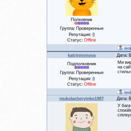
Полковник
Группа: Проверенные
Репутация:
0
Статус:
Offline
katrinivonova
Дата: 
Ми вир
Подполковник
на сай
стильн
Группа: Проверенные
Репутация:
0
Статус:
Offline
mukolachervinko1987
Дата: 
У бага
спокій
спілку