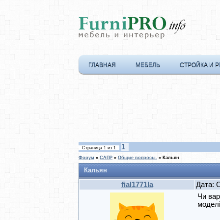
ГЛАВНАЯ
МЕБЕЛЬ
СТРОЙКА И 
1
Страница
1
из
1
Форум
»
САПР
»
Общие вопросы.
»
Кальян
Кальян
fial1771la
Дата: 
Чи вар
модел