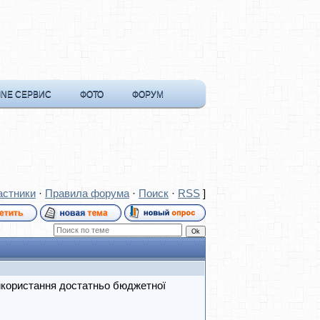
INE СЕРВИС
ФОТО
ФОРУМ
астники
·
Правила форума
·
Поиск
·
RSS
]
икористання достатньо бюджетної