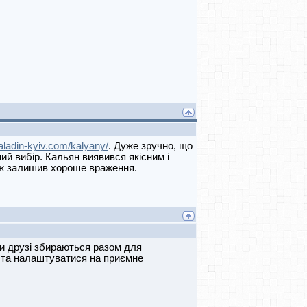
/aladin-kyiv.com/kalyany/
. Дуже зручно, що
ий вибір. Кальян виявився якісним і
ож залишив хороше враження.
ли друзі збираються разом для
 та налаштуватися на приємне