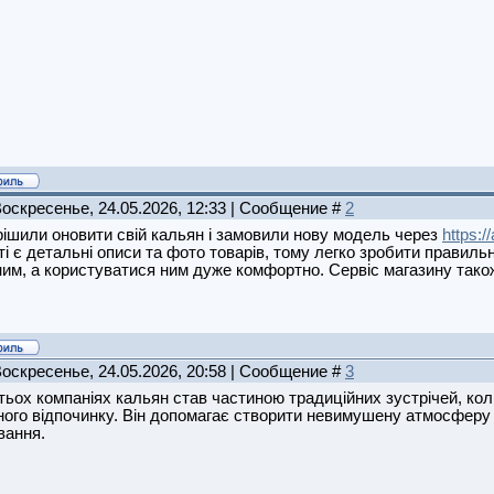
Воскресенье, 24.05.2026, 12:33 | Сообщение #
2
ішили оновити свій кальян і замовили нову модель через
https:/
ті є детальні описи та фото товарів, тому легко зробити правильн
им, а користуватися ним дуже комфортно. Сервіс магазину так
Воскресенье, 24.05.2026, 20:58 | Сообщение #
3
тьох компаніях кальян став частиною традиційних зустрічей, ко
ного відпочинку. Він допомагає створити невимушену атмосферу
вання.