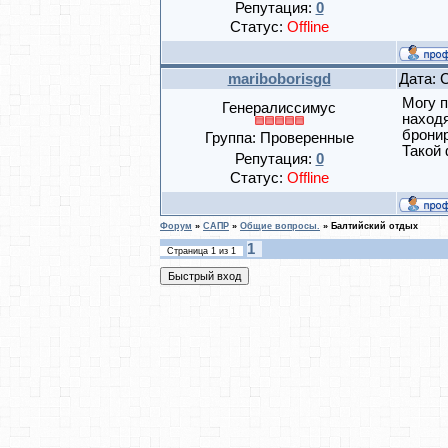
Репутация:
0
Статус:
Offline
mariboborisgd
Дата: 
Могу 
Генералиссимус
находя
брони
Группа: Проверенные
Такой
Репутация:
0
Статус:
Offline
Форум
»
САПР
»
Общие вопросы.
»
Балтийский отдых
1
Страница
1
из
1