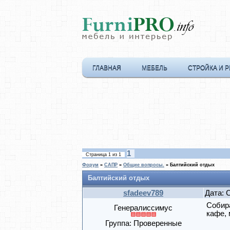
ГЛАВНАЯ
МЕБЕЛЬ
СТРОЙКА И 
1
Страница
1
из
1
Форум
»
САПР
»
Общие вопросы.
»
Балтийский отдых
Балтийский отдых
sfadeev789
Дата: 
Собира
Генералиссимус
кафе, 
Группа: Проверенные