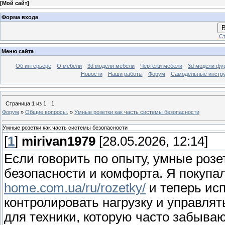
[
Мой сайт
]
Форма входа
В
Ст
Меню сайта
Об интерьере
О мебели
3d модели мебели
Чертежи мебели
3d модели фу
Новости
Наши работы
Форум
Самодельные инстр
Страница
1
из
1
1
Форум
»
Общие вопросы.
»
Умные розетки как часть системы безопасности
Умные розетки как часть системы безопасности
[
1
]
mirivan1979
[28.05.2026, 12:14]
Если говорить по опыту, умные роз
безопасности и комфорта. Я покупал
home.com.ua/ru/rozetky/
и теперь ис
контролировать нагрузку и управля
для техники, которую часто забыва