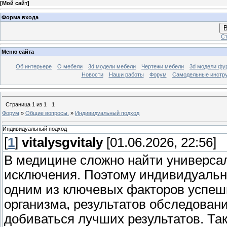
[
Мой сайт
]
Форма входа
В
Ст
Меню сайта
Об интерьере
О мебели
3d модели мебели
Чертежи мебели
3d модели фу
Новости
Наши работы
Форум
Самодельные инстр
Страница
1
из
1
1
Форум
»
Общие вопросы.
»
Индивидуальный подход
Индивидуальный подход
[
1
]
vitalysgvitaly
[01.06.2026, 22:56]
В медицине сложно найти универса
исключения. Поэтому индивидуальн
одним из ключевых факторов успешн
организма, результатов обследован
добиваться лучших результатов. Та