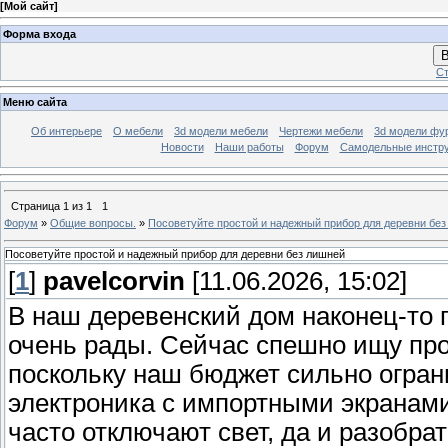
[
Мой сайт
]
Форма входа
В
Ст
Меню сайта
Об интерьере
О мебели
3d модели мебели
Чертежи мебели
3d модели фу
Новости
Наши работы
Форум
Самодельные инстр
Страница
1
из
1
1
Форум
»
Общие вопросы.
»
Посоветуйте простой и надежный прибор для деревни бе
Посоветуйте простой и надежный прибор для деревни без лишней
[
1
]
pavelcorvin
[11.06.2026, 15:02]
В наш деревенский дом наконец-то п
очень рады. Сейчас спешно ищу про
поскольку наш бюджет сильно огра
электроника с импортными экранами
часто отключают свет, да и разобра