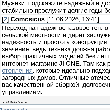
Мужики, подскажите надежный и дос
стабильно прослужит долгие годы бе
[
2
]
Comosicus
[11.06.2026, 16:41]
Переход на надежное газовое тепло 
сельской местности и дарит заслу
надежность и простота конструкции
значение, ведь техника должна раб
выбор практичных моделей без лиш
интернет-магазине JI ONE. Там как
отопления
, которые идеально подхо
загородных домов. Отличные отече
вас качественной сборкой, долгове
управлением.
Страница
1
из
1
1
Полная версия сайта