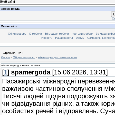
[
Мой сайт
]
Форма входа
В
Ст
Меню сайта
Об интерьере
О мебели
3d модели мебели
Чертежи мебели
3d модели фу
Новости
Наши работы
Форум
Самодельные инстр
Страница
1
из
1
1
Форум
»
Общие вопросы.
»
міжнародна доставка посилок
міжнародна доставка посилок
[
1
]
spamergoda
[15.06.2026, 13:31]
Пасажирські міжнародні перевезення
важливою частиною сполучення між 
Тисячі людей щодня подорожують за 
чи відвідування рідних, а також ко
особистих речей і відправлень. Суча