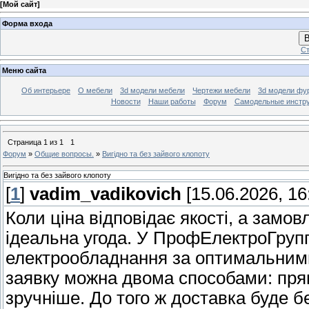
[
Мой сайт
]
Форма входа
В
Ст
Меню сайта
Об интерьере
О мебели
3d модели мебели
Чертежи мебели
3d модели фу
Новости
Наши работы
Форум
Самодельные инстр
Страница
1
из
1
1
Форум
»
Общие вопросы.
»
Вигідно та без зайвого клопоту
Вигідно та без зайвого клопоту
[
1
]
vadim_vadikovich
[15.06.2026, 16
Коли ціна відповідає якості, а замо
ідеальна угода. У ПрофЕлектроГруп
електрообладнання за оптимальним
заявку можна двома способами: прям
зручніше. До того ж доставка буде 