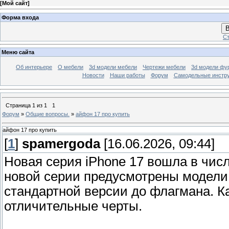
[
Мой сайт
]
Форма входа
В
Ст
Меню сайта
Об интерьере
О мебели
3d модели мебели
Чертежи мебели
3d модели фу
Новости
Наши работы
Форум
Самодельные инстр
Страница
1
из
1
1
Форум
»
Общие вопросы.
»
айфон 17 про купить
айфон 17 про купить
[
1
]
spamergoda
[16.06.2026, 09:44]
Новая серия iPhone 17 вошла в чис
новой серии предусмотрены модели 
стандартной версии до флагмана. 
отличительные черты.