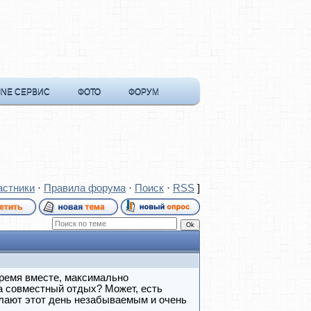
INE СЕРВИС
ФОТО
ФОРУМ
астники
·
Правила форума
·
Поиск
·
RSS
]
время вместе, максимально
а совместный отдых? Может, есть
лают этот день незабываемым и очень