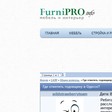
ГЛАВНАЯ
МЕБЕЛЬ
СТРОЙКА И 
1
Страница
1
из
1
Форум
»
САПР
»
Общие вопросы.
»
Где отметить годовщину
Где отметить годовщину в Одессе?
wildstrawberryteam
Дата: 
Ребята
рассла
интер