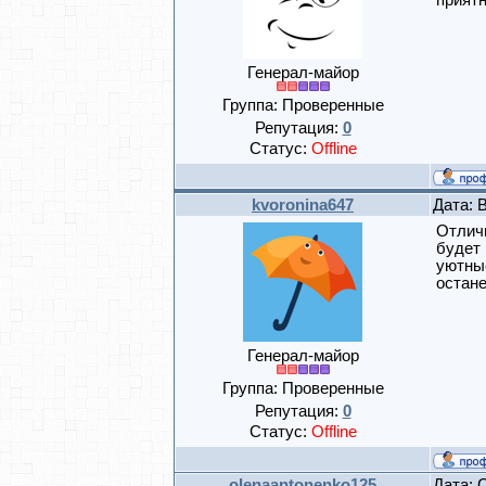
прият
Генерал-майор
Группа: Проверенные
Репутация:
0
Статус:
Offline
kvoronina647
Дата: 
Отлич
будет 
уютны
остане
Генерал-майор
Группа: Проверенные
Репутация:
0
Статус:
Offline
olenaantonenko125
Дата: 