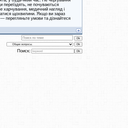
та, у будь-який час. Не чергування
ди переїздять, не почуваються
е харчування, медичний нагляд і
ватися щохвилини. Якщо ви зараз
 — перегляньте умови та дізнайтеся
Поиск: