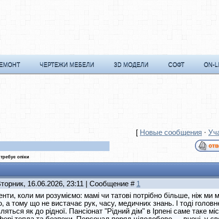
РЕМОНТ
ЧЕРТЕЖИ МЕБЕЛИ
3D МОДЕЛИ
СОФТ
ON-L
[
Новые сообщения
·
Уч
требує опіки
Вторник, 16.06.2026, 23:11 | Сообщение #
1
нти, коли ми розуміємо: мамі чи татові потрібно більше, ніж ми
, а тому що не вистачає рук, часу, медичних знань. І тоді голов
ляться як до рідної. Пансіонат "Рідний дім" в Ірпені саме таке мі