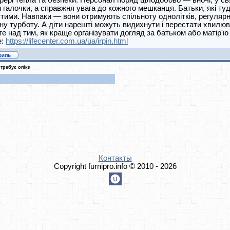
ері тепла та безпеки. Персонал поряд цілодобово — вночі, у свя
 галочки, а справжня увага до кожного мешканця. Батьки, які ту
тими. Навпаки — вони отримують спільноту однолітків, регулярн
у турботу. А діти нарешті можуть видихнути і перестати хвилю
е над тим, як краще організувати догляд за батьком або матір'ю
е:
https://lifecenter.com.ua/ua/irpin.html
требує опіки
Контакты
Copyright furnipro.info © 2010 - 2026