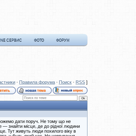
INE СЕРВИС
ФОТО
ФОРУМ
астники
·
Правила форума
·
Поиск
·
RSS
]
 можемо дати поруч. Не тому що не
не — знайти місце, де до рідної людини
сце. Тут живуть люди похилого віку в