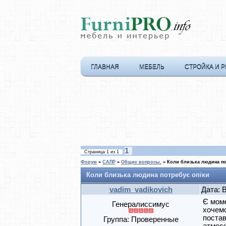
ГЛАВНАЯ
МЕБЕЛЬ
СТРОЙКА И 
1
Страница
1
из
1
Форум
»
САПР
»
Общие вопросы.
»
Коли близька людина по
Коли близька людина потребує опіки
vadim_vadikovich
Дата: 
Є моме
Генералиссимус
хочемо
постав
Группа: Проверенные