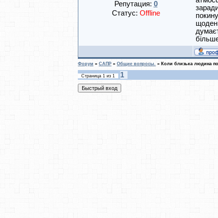
атмосф
Репутация:
0
заради
Статус:
Offline
покину
щоденн
думаєт
більш
Форум
»
САПР
»
Общие вопросы.
»
Коли близька людина по
1
Страница
1
из
1