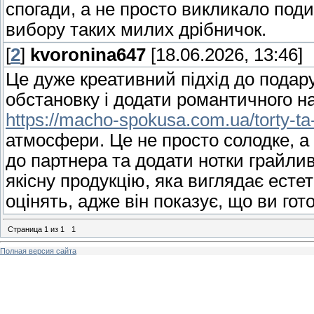
спогади, а не просто викликало поди
вибору таких милих дрібничок.
[
2
]
kvoronina647
[18.06.2026, 13:46]
Це дуже креативний підхід до подару
обстановку і додати романтичного н
https://macho-spokusa.com.ua/torty-ta
атмосфери. Це не просто солодке, а
до партнера та додати нотки грайлив
якісну продукцію, яка виглядає есте
оцінять, адже він показує, що ви гот
Страница
1
из
1
1
Полная версия сайта