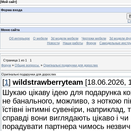
[
Мой сайт
]
Форма входа
В
Ст
Меню сайта
Об интерьере
О мебели
3d модели мебели
Чертежи мебели
3d модели фу
Новости
Наши работы
Форум
Самодельные инстр
Страница
1
из
1
1
Форум
»
Общие вопросы.
»
Оригінальні подарунки для дорослих
Оригінальні подарунки для дорослих
[
1
]
wildstrawberryteam
[18.06.2026, 
Шукаю цікаву ідею для подарунка ко
не банального, можливо, з ноткою пі
їстівні інтимні сувеніри, наприклад,
справді вони виглядають цікаво і чи
порадувати партнера чимось незвич