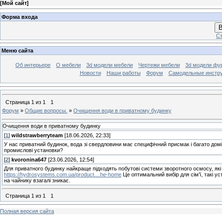
[
Мой сайт
]
Форма входа
В
Ст
Меню сайта
Об интерьере
О мебели
3d модели мебели
Чертежи мебели
3d модели фу
Новости
Наши работы
Форум
Самодельные инстр
Страница
1
из
1
1
Форум
»
Общие вопросы.
»
Очищення води в приватному будинку
Очищення води в приватному будинку
[
1
]
wildstrawberryteam
[18.06.2026, 22:33]
У нас приватний будинок, вода зі свердловини має специфічний присмак і багато дом
промислові установки?
[
2
]
kvoronina647
[23.06.2026, 12:54]
Для приватного будинку найкраще підходять побутові системи зворотного осмосу, які
https://hydrosystems.com.ua/product....he-home
Це оптимальний вибір для сім'ї, такі ус
на чайнику взагалі зникає.
Страница
1
из
1
1
Полная версия сайта