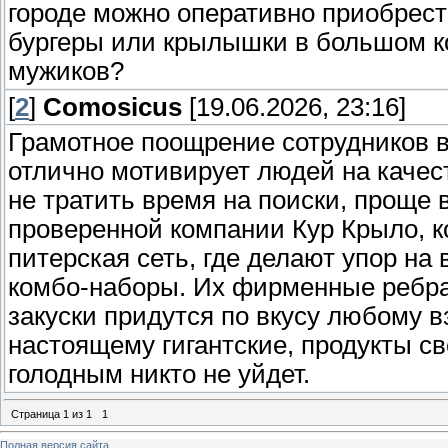
городе можно оперативно приобрес
бургеры или крылышки в большом к
мужиков?
[
2
]
Comosicus
[19.06.2026, 23:16]
Грамотное поощрение сотрудников 
отлично мотивирует людей на каче
не тратить время на поиски, проще 
проверенной компании Кур Крыло, ко
питерская сеть, где делают упор н
комбо-наборы. Их фирменные ребра,
закуски придутся по вкусу любому 
настоящему гигантские, продукты св
голодным никто не уйдет.
Страница
1
из
1
1
Полная версия сайта