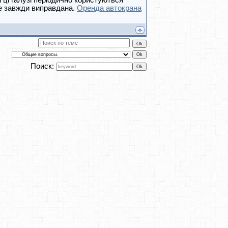
 ці галузі періодично користуються
не завжди виправдана.
Оренда автокрана
Поиск: