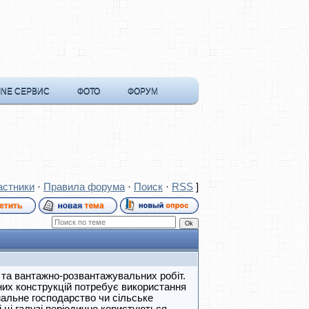
INE СЕРВИС
ФОТО
ФОРУМ
астники
·
Правила форума
·
Поиск
·
RSS
]
 та вантажно-розвантажувальних робіт.
них конструкцій потребує використання
нальне господарство чи сільське