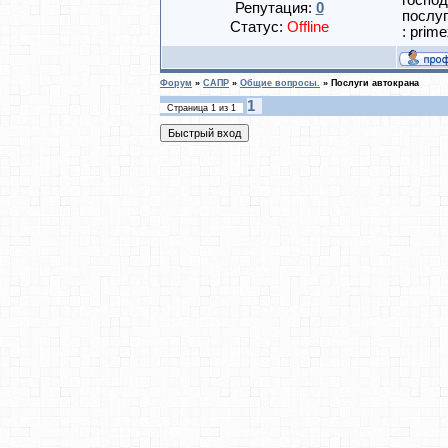
господ
Репутация:
0
послуг
Статус:
Offline
: prim
Форум
»
САПР
»
Общие вопросы.
»
Послуги автокрана
1
Страница
1
из
1