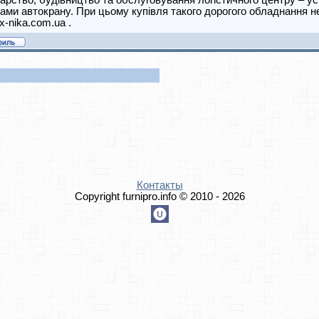
арство, будівництво та обслуговування логістичного центру – усі
ами автокрану. При цьому купівля такого дорогого обладнання 
ex-nika.com.ua .
Контакты
Copyright furnipro.info © 2010 - 2026