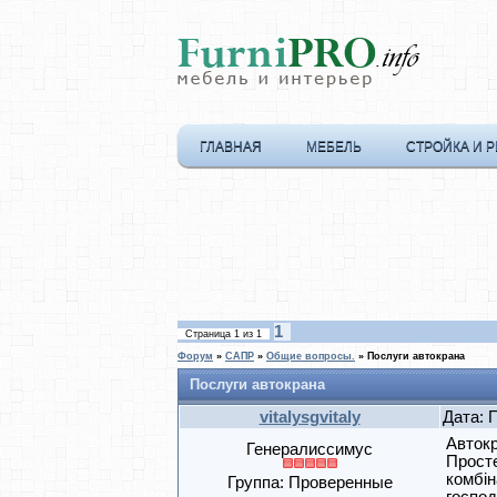
ГЛАВНАЯ
МЕБЕЛЬ
СТРОЙКА И 
1
Страница
1
из
1
Форум
»
САПР
»
Общие вопросы.
»
Послуги автокрана
Послуги автокрана
vitalysgvitaly
Дата: 
Автокр
Генералиссимус
Просте
комбін
Группа: Проверенные