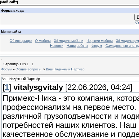
[
Мой сайт
]
Форма входа
В
Ст
Меню сайта
Об интерьере
О мебели
3d модели мебели
Чертежи мебели
3d модели фу
Новости
Наши работы
Форум
Самодельные инстр
Страница
1
из
1
1
Форум
»
Общие вопросы.
»
Ваш Надёжный Партнёр
Ваш Надёжный Партнёр
[
1
]
vitalysgvitaly
[22.06.2026, 04:24]
Примекс-Ника - это компания, котор
профессионализм на первое место.
различной грузоподъемности и мод
потребностей наших клиентов. Наш
качественное обслуживание и подде