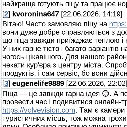
найкраще готують піцу та працює но
[
2
]
kvoronina647
[22.06.2026, 14:19]
Вітаю! Часто замовляю піцу на
https
вони дуже добре справляються з до
що піца завжди приїжджає теплою і н
У них гарне тісто і багато варіантів
чогось цікавішого. Для нашого район
чекати кур'єра з центру міста. Спроб
продуктів, і сам сервіс, бо вони дій
[
3
]
eugenelife9889
[22.06.2026, 22:02
Піца — це завжди гарна ідея 😊. А п
провести час і подивитися онлайн-тра
https://volvevision.com
. Там є камери
туристичних місць, тож можна трохи
дому. Особливо приємно увімкнути я