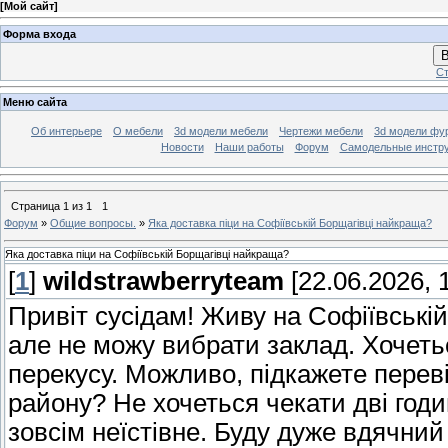
[
Мой сайт
]
Форма входа
В
Ст
Меню сайта
Об интерьере
О мебели
3d модели мебели
Чертежи мебели
3d модели фу
Новости
Наши работы
Форум
Самодельные инстр
Страница
1
из
1
1
Форум
»
Общие вопросы.
»
Яка доставка піци на Софіївській Борщагівці найкраща?
Яка доставка піци на Софіївській Борщагівці найкраща?
[
1
]
wildstrawberryteam
[22.06.2026, 
Привіт сусідам! Живу на Софіївській
але не можу вибрати заклад. Хочетьс
перекусу. Можливо, підкажете перев
району? Не хочеться чекати дві год
зовсім неїстівне. Буду дуже вдячний