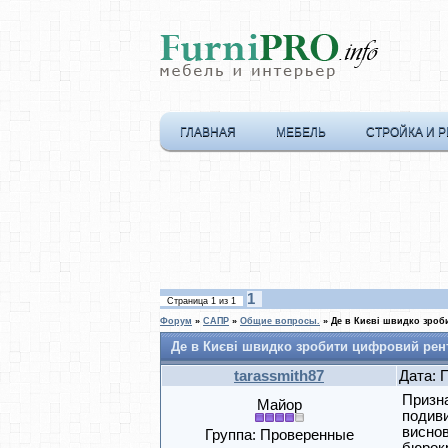
ГЛАВНАЯ
МЕБЕЛЬ
СТРОЙКА И 
1
Страница
1
из
1
Форум
»
САПР
»
Общие вопросы.
»
Де в Києві швидко зроби
Де в Києві швидко зробити цифровий рентг
tarassmith87
Дата: 
Призна
Майор
подиви
виснов
Группа: Проверенные