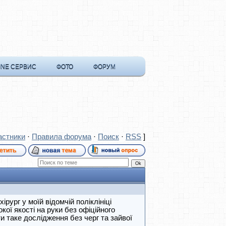
INE СЕРВИС
ФОТО
ФОРУМ
астники
·
Правила форума
·
Поиск
·
RSS
]
рург у моїй відомчій поліклініці
окої якості на руки без офіційного
и таке дослідження без черг та зайвої