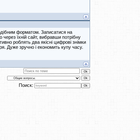
одібним форматом. Записатися на
 через їхній сайт, вибравши потрібну
тивно роблять два якісні цифрові знімки
аря. Дуже зручно і економить купу часу.
Поиск: