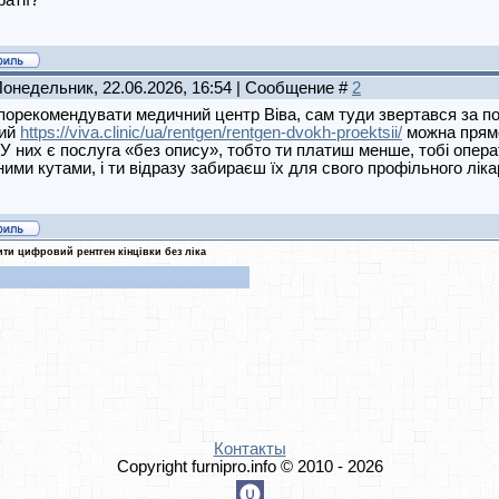
атії?
Понедельник, 22.06.2026, 16:54 | Сообщение #
2
орекомендувати медичний центр Віва, сам туди звертався за п
ий
https://viva.clinic/ua/rentgen/rentgen-dvokh-proektsii/
можна прямо
 У них є послуга «без опису», тобто ти платиш менше, тобі опера
зними кутами, і ти відразу забираєш їх для свого профільного лік
ти цифровий рентген кінцівки без ліка
Контакты
Copyright furnipro.info © 2010 - 2026