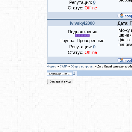
бюрокр
Репутация:
0
Статус:
Offline
lvivskyi2000
Дата: 
Можу п
Подполковник
швидк
філію.
Группа: Проверенные
під рі
Репутация:
0
Статус:
Offline
Форум
»
САПР
»
Общие вопросы.
»
Де в Києві швидко зроби
1
Страница
1
из
1