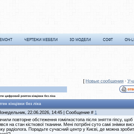
РЕМОНТ
ЧЕРТЕЖИ МЕБЕЛИ
3D МОДЕЛИ
СОФТ
ON-L
[
Новые сообщения
·
Уч
ти цифровий рентген кінцівки без ліка
ен кінцівки без ліка
Понедельник, 22.06.2026, 14:45 | Сообщение #
1
чили повторне обстеження гомілкостопа після зняття гіпсу, щоб хі
вся на стан кісткової тканини. Мені потрібні суто самі знімки вис
ку радіолога. Порадьте сучасний центр у Києві, де можна зробит