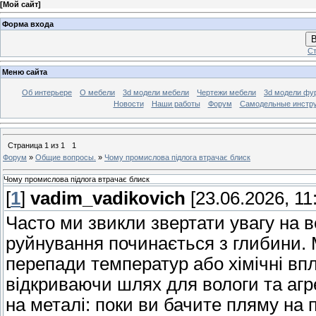
[
Мой сайт
]
Форма входа
В
Ст
Меню сайта
Об интерьере
О мебели
3d модели мебели
Чертежи мебели
3d модели фу
Новости
Наши работы
Форум
Самодельные инстр
Страница
1
из
1
1
Форум
»
Общие вопросы.
»
Чому промислова підлога втрачає блиск
Чому промислова підлога втрачає блиск
[
1
]
vadim_vadikovich
[23.06.2026, 11
Часто ми звикли звертати увагу на 
руйнування починається з глибини.
перепади температур або хімічні в
відкриваючи шлях для вологи та агр
на металі: поки ви бачите пляму на 