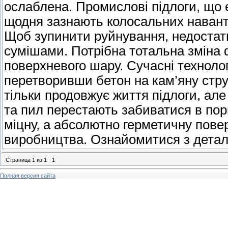
ослаблена. Промислові підлоги, що 
щодня зазнають колосальних навант
Щоб зупинити руйнування, недостат
сумішами. Потрібна тотальна зміна 
поверхневого шару. Сучасні технолог
перетворивши бетон на кам’яну стр
тільки продовжує життя підлоги, ал
та пил перестають забиватися в пори
міцну, а абсолютно герметичну повер
виробництва. Ознайомитися з дета
Страница
1
из
1
1
Полная версия сайта