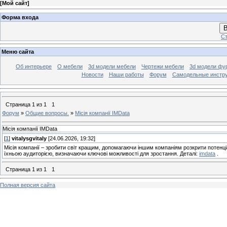
[
Мой сайт
]
Форма входа
В
Ст
Меню сайта
Об интерьере
О мебели
3d модели мебели
Чертежи мебели
3d модели фу
Новости
Наши работы
Форум
Самодельные инстр
Страница
1
из
1
1
Форум
»
Общие вопросы.
»
Місія компанії IMData
Місія компанії IMData
[
1
]
vitalysgvitaly
[24.06.2026, 19:32]
Місія компанії – зробити світ кращим, допомагаючи іншим компаніям розкрити потенц
їхньою аудиторією, визначаючи ключові можливості для зростання. Деталі:
imdata
.
Страница
1
из
1
1
Полная версия сайта