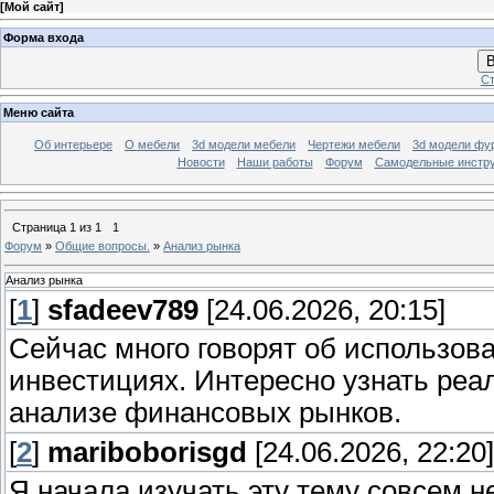
[
Мой сайт
]
Форма входа
В
Ст
Меню сайта
Об интерьере
О мебели
3d модели мебели
Чертежи мебели
3d модели фу
Новости
Наши работы
Форум
Самодельные инстр
Страница
1
из
1
1
Форум
»
Общие вопросы.
»
Анализ рынка
Анализ рынка
[
1
]
sfadeev789
[24.06.2026, 20:15]
Сейчас много говорят об использова
инвестициях. Интересно узнать реал
анализе финансовых рынков.
[
2
]
mariboborisgd
[24.06.2026, 22:20]
Я начала изучать эту тему совсем 