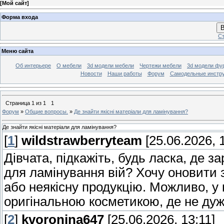
[
Мой сайт
]
Форма входа
В
Ст
Меню сайта
Об интерьере
О мебели
3d модели мебели
Чертежи мебели
3d модели фу
Новости
Наши работы
Форум
Самодельные инстр
Страница
1
из
1
1
Форум
»
Общие вопросы.
»
Де знайти якісні матеріали для ламінування?
Де знайти якісні матеріали для ламінування?
[
1
]
wildstrawberryteam
[25.06.2026, 
Дівчата, підкажіть, будь ласка, де 
для ламінування вій? Хочу оновити 
або неякісну продукцію. Можливо, у 
оригінальною косметикою, де не дуж
[
2
]
kvoronina647
[25.06.2026, 13:11]