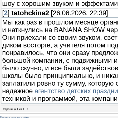
шоу с хорошим звуком и эффектами 
[
2
]
tatohckina2
[26.06.2026, 22:39]
Мы как раз в прошлом месяце орган
и наткнулись на BANANA SHOW через
Они приехали со своим звуком, све
диком восторге, а учителя потом п
понравилось, что они сразу предло
большой компании, с подвижными иг
было скучно, и все были задействов
школы было принципиально, и никак
заплатили ровно ту сумму, которую
надежное
агентство детских праздн
техникой и программой, эта компан
Страница
1
из
1
1
Полная версия сайта