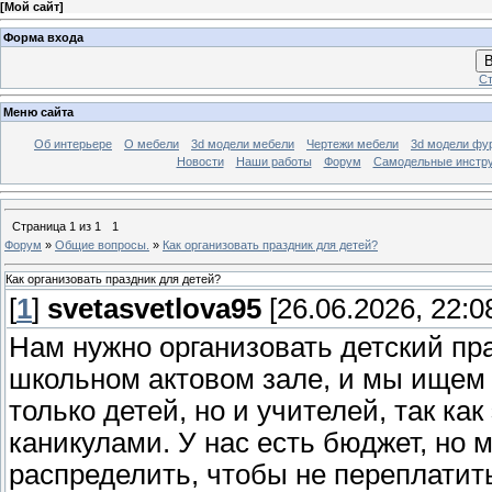
[
Мой сайт
]
Форма входа
В
Ст
Меню сайта
Об интерьере
О мебели
3d модели мебели
Чертежи мебели
3d модели фу
Новости
Наши работы
Форум
Самодельные инстр
Страница
1
из
1
1
Форум
»
Общие вопросы.
»
Как организовать праздник для детей?
Как организовать праздник для детей?
[
1
]
svetasvetlova95
[26.06.2026, 22:0
Нам нужно организовать детский пра
школьном актовом зале, и мы ищем 
только детей, но и учителей, так к
каникулами. У нас есть бюджет, но м
распределить, чтобы не переплатит