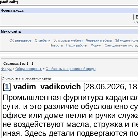
[
Мой сайт
]
Форма входа
В
Ст
Меню сайта
Об интерьере
О мебели
3d модели мебели
Чертежи мебели
3d модели фу
Новости
Наши работы
Форум
Самодельные инстр
Страница
1
из
1
1
Форум
»
Общие вопросы.
»
Стойкость в агрессивной среде
Стойкость в агрессивной среде
[
1
]
vadim_vadikovich
[28.06.2026, 18
Промышленная фурнитура кардиналь
сути, и это различие обусловлено 
офисе или доме петли и ручки служа
не воздействуют масла, стружка и п
иная. Здесь детали подвергаются 