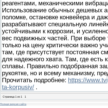
реагентами, механическими вибрац
Использование обычных дешевых ан
поломке, остановке конвейера и да
разрабатывают специальную линейк
устойчивыми к коррозии, и усиленн
вес подвижных частей. При выборе 
только на цену критически важно у
там, где присутствует постоянная 
для надежного хвата. Там, где ест
сплавы. Правильно подобранная защ
рукоятке, но и всему механизму, пр
Прочитать подробнее:
https://www.tv
ta-korpusiv/
.
Страница
1
из
1
1
Полная версия сайта