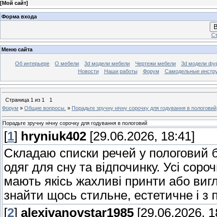
[
Мой сайт
]
Форма входа
В
Ст
Меню сайта
Об интерьере
О мебели
3d модели мебели
Чертежи мебели
3d модели фу
Новости
Наши работы
Форум
Самодельные инстр
Страница
1
из
1
1
Форум
»
Общие вопросы.
»
Порадьте зручну нічну сорочку для годування в пологовий
Порадьте зручну нічну сорочку для годування в пологовий
[
1
]
hryniuk402
[29.06.2026, 18:41]
Складаю списки речей у пологовий б
одяг для сну та відпочинку. Усі соро
мають якісь жахливі принти або вигл
знайти щось стильне, естетичне і з
[
2
]
alexivanovstar1985
[29.06.2026, 1