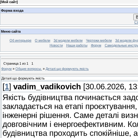
[
Мой сайт
]
Форма входа
В
Ст
Меню сайта
Об интерьере
О мебели
3d модели мебели
Чертежи мебели
3d модели фу
Новости
Наши работы
Форум
Самодельные инстр
Страница
1
из
1
1
Форум
»
Общие вопросы.
»
Деталі що формують якість
Деталі що формують якість
[
1
]
vadim_vadikovich
[30.06.2026, 13
Якість будівництва починається зад
закладається на етапі проєктування,
інженерні рішення. Саме деталі виз
довговічним і енергоефективним. Ко
будівництва проходить спокійніше, а